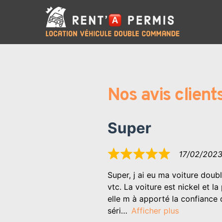
P
a
s
s
e
r
Nos avis client
a
u
c
Super
o
n
17/02/202
Noté
t
5
Super, j ai eu ma voiture doub
sur
e
vtc. La voiture est nickel et l
5
n
elle m à apporté la confiance 
u
séri
Afficher plus