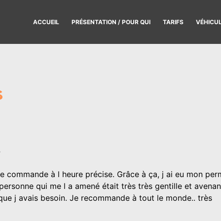
ACCUEIL
PRÉSENTATION / POUR QUI
TARIFS
VÉHICU
s
3
le commande à l heure précise. Grâce à ça, j ai eu mon per
a personne qui me l a amené était très très gentille et avenan
que j avais besoin. Je recommande à tout le monde.. très