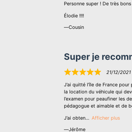
Personne super ! De très bons 
sur
5
Élodie !!!!
Cousin
Super je reco
21/12/2021
Noté
5
J’ai quitté l’île de France pou
sur
la location du véhicule qui dev
5
l’examen pour peaufiner les der
pédagogue et aimable et de bo
J’ai obten
Afficher plus
Jérôme