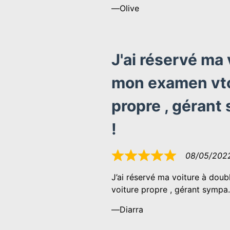
Olive
J'ai réservé ma
mon examen vtc 
propre , géran
!
08/05/202
Noté
5
J’ai réservé ma voiture à dou
sur
voiture propre , gérant symp
5
Diarra