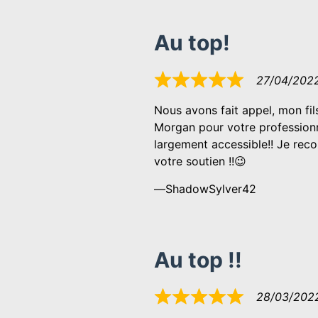
Au top!
27/04/202
Noté
5
Nous avons fait appel, mon fils
sur
Morgan pour votre professionn
5
largement accessible!! Je rec
votre soutien !!😉
ShadowSylver42
Au top !!
28/03/202
Noté
5