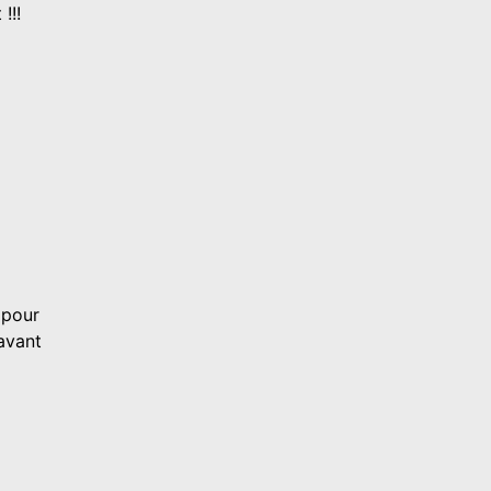
!!!
 pour
 avant