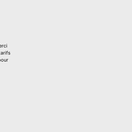
erci
arifs
pour