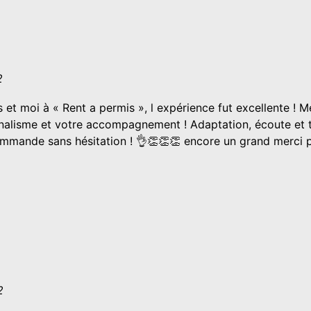
2
 et moi à « Rent a permis », l expérience fut excellente ! M
alisme et votre accompagnement ! Adaptation, écoute et t
ommande sans hésitation ! 👌👏👏👏 encore un grand merci 
2