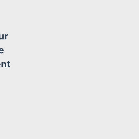
ur
e
ent