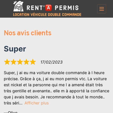
P
a
s
s
Nos avis clients
e
r
Super
a
u
17/02/2023
c
Noté
5
o
Super, j ai eu ma voiture double commande à l heure
sur
n
précise. Grâce à ça, j ai eu mon permis vtc. La voiture
5
t
est nickel et la personne qui me l a amené était très
très gentille et avenante.. elle m à apporté la confiance
e
que j avais besoin. Je recommande à tout le monde..
n
très séri
Afficher plus
u
Olive