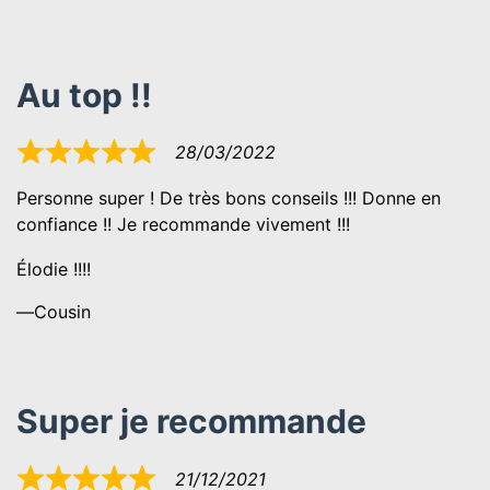
Au top !!
28/03/2022
Noté
5
Personne super ! De très bons conseils !!! Donne en
sur
confiance !! Je recommande vivement !!!
5
Élodie !!!!
Cousin
Super je recommande
21/12/2021
Noté